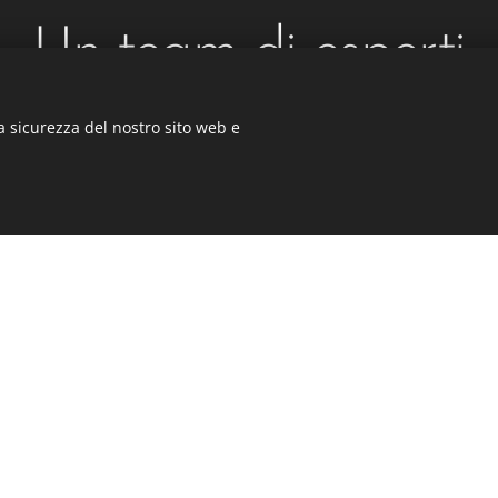
Un team di esperti
a sicurezza del nostro sito web e
asi
Alessand
r
Interior de
atis unde omnis iste natus
"Veritatis e
atem."
dicta sunt 
rotelai - Cassonetti - Monoblocchi - Zanzariere - Avvolgibili - Termob
Block System
Cookies