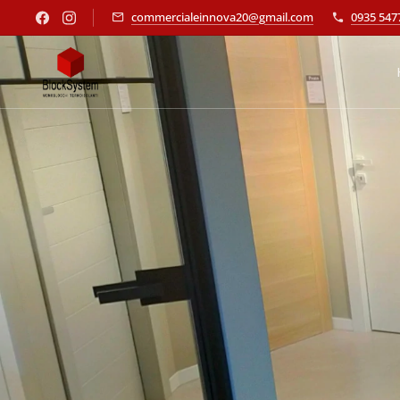
commercialeinnova20@gmail.com
0935 547