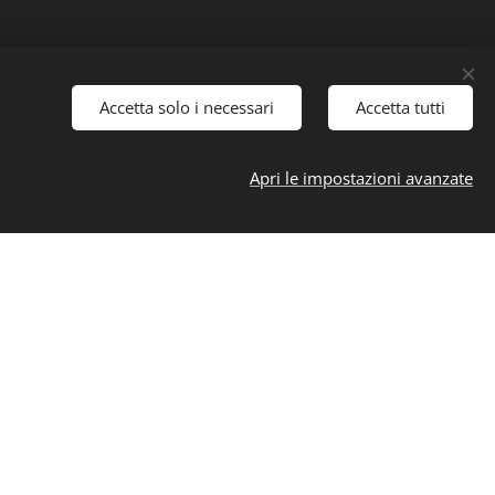
Accetta solo i necessari
Accetta tutti
ra Corazza
Apri le impostazioni avanzate
signer
t quasi architecto beatae vitae
explicabo nemo."
locchi