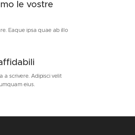
amo le vostre
vere. Eaque ipsa quae ab illo
ffidabili
ia a scrivere. Adipisci velit
numquam eius.