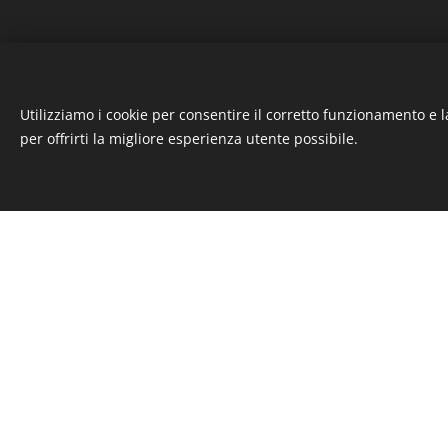
Utilizziamo i cookie per consentire il corretto funzionamento e l
per offrirti la migliore esperienza utente possibile.
Franco De Bi
Senior designe
"Sed ut perspici
error sit volupt
Cont