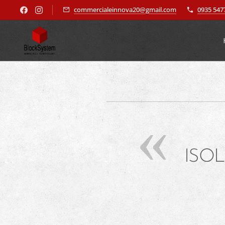
commercialeinnova20@gmail.com
0935 547
ISO