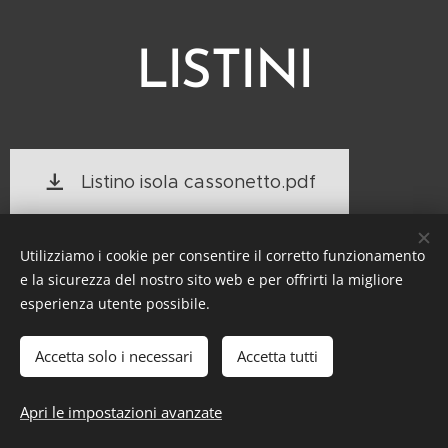
LISTINI
Listino isola cassonetto.pdf
Utilizziamo i cookie per consentire il corretto funzionamento
e la sicurezza del nostro sito web e per offrirti la migliore
esperienza utente possibile.
Accetta solo i necessari
Accetta tutti
Controtelai - Cassonetti - Monoblocchi - Zanzariere - Avvolgibili
- Termoblocchi
Apri le impostazioni avanzate
Block System
Cookies